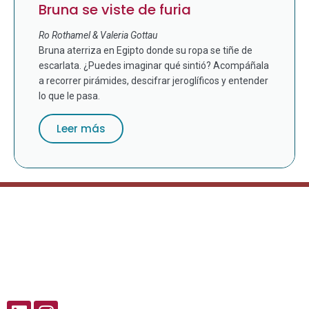
Bruna se viste de furia
Ro Rothamel & Valeria Gottau
Bruna aterriza en Egipto donde su ropa se tiñe de
escarlata. ¿Puedes imaginar qué sintió? Acompáñala
a recorrer pirámides, descifrar jeroglíficos y entender
lo que le pasa.
Leer más
Síguenos!
L
I